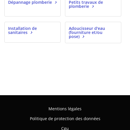
Dépannage plomberie
Petits travaux de
plomberie
Installation de
Adoucisseur d'eau
sanitaires
(fourniture et/ou
pose)
Mentions légales
Politique de protection des données
Cgu